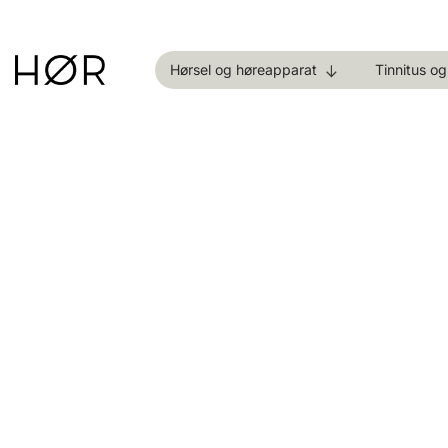
Skip
to
content
Hørsel og høreapparat
Tinnitus o