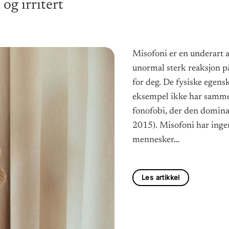
og irritert
Misofoni er en underart a
unormal sterk reaksjon på
for deg. De fysiske egensk
eksempel ikke har samme
fonofobi, der den dominant
2015). Misofoni har in
mennesker…
Les artikkel