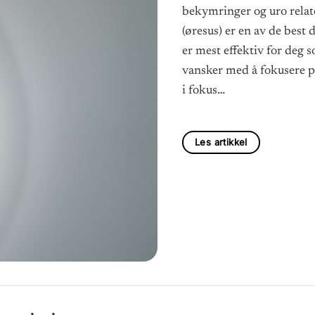
bekymringer og uro relate
(øresus) er en av de bes
er mest effektiv for deg 
vansker med å fokusere på
i fokus…
Les artikkel