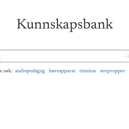
Kunnskapsbank
e søk:
audiopedagog
høreapparat
tinnitus
ørepropper