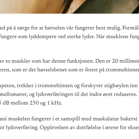
med på å sørge for at hørselen vår fungerer best mulig. Form
å fungere som lyddempere ved sterke lyder. Når musklene fung
 to muskler som har denne funksjonen. Den er 20 millimeter
ren, som er det hørselsbenet som er festet på trommehinne
ten, trekker i trommehinnen og forskyver stigbøylen inn mo
mellomøret, og lydoverføringen til det indre øret reduseres.
25 dB mellom 250 og 1 kHz.
ani muskelen fungerer i et samspill med muskulatur bakerst 
r lydoverføring. Opplevelsen av dottfølelse i ørene for ekse