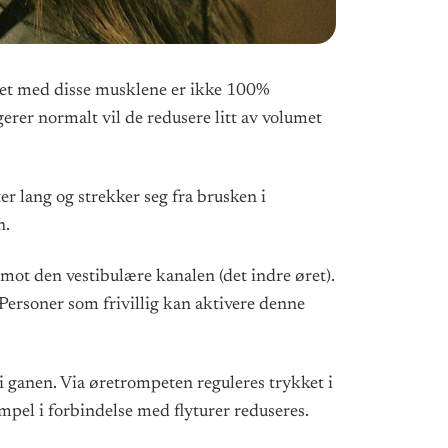
ålet med disse musklene er ikke 100%
erer normalt vil de redusere litt av volumet
 lang og strekker seg fra brusken i
n.
t den vestibulære kanalen (det indre øret).
 Personer som frivillig kan aktivere denne
i ganen. Via øretrompeten reguleres trykket i
mpel i forbindelse med flyturer reduseres.