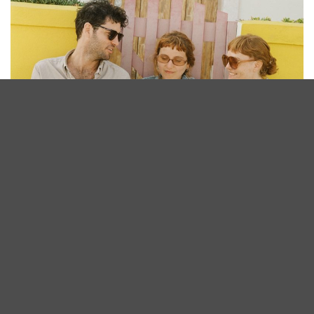
Hørsel og kommunikasjon
All behandling hos audiopedagog ved Hør dekkes av Helfo
–
Prosedyre finner du her