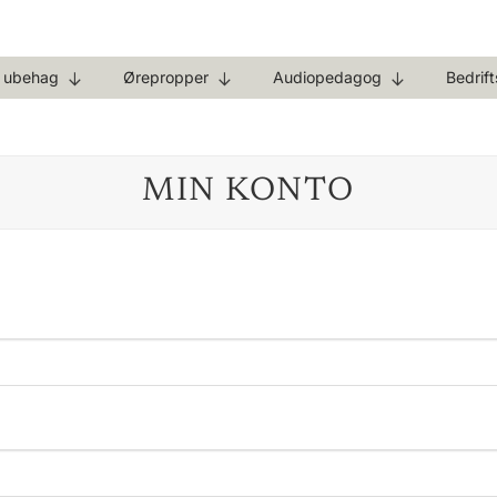
g ubehag
Ørepropper
Audiopedagog
Bedrif
MIN KONTO