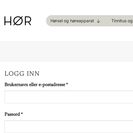
Skip
to
content
Hørsel og høreapparat
Tinnitus o
LOGG INN
Påkrevd
Brukernavn eller e-postadresse
*
Påkrevd
Passord
*