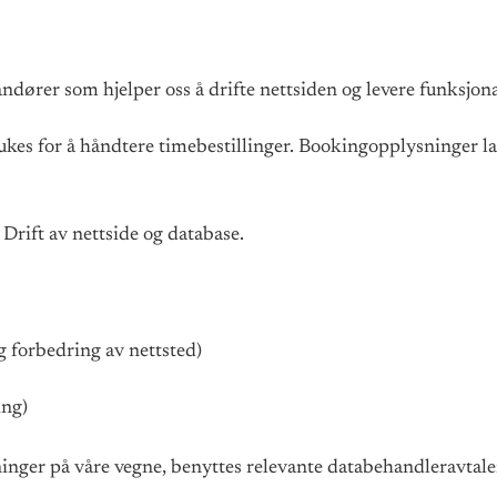
ører som hjelper oss å drifte nettsiden og levere funksjonal
rukes for å håndtere timebestillinger. Bookingopplysninger l
: Drift av nettside og database.
g forbedring av nettsted)
ing)
ger på våre vegne, benyttes relevante databehandleravtaler