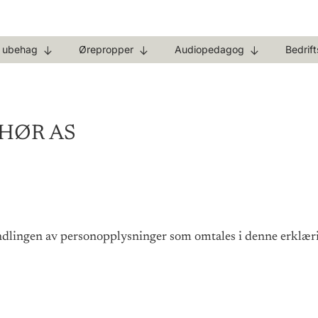
g ubehag
Ørepropper
Audiopedagog
Bedrif
r HØR AS
dlingen av personopplysninger som omtales i denne erklær