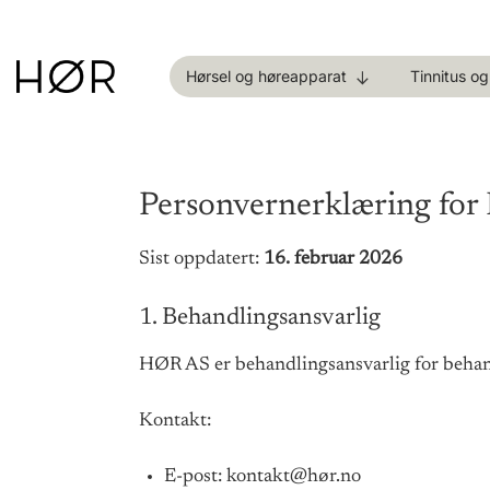
Skip
to
content
Hørsel og høreapparat
Tinnitus o
Personvernerklæring fo
Sist oppdatert:
16. februar 2026
1. Behandlingsansvarlig
HØR AS er behandlingsansvarlig for behan
Kontakt:
E-post: kontakt@hør.no