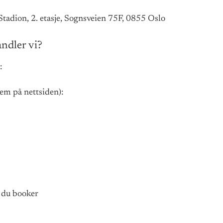
tadion, 2. etasje, Sognsveien 75F, 0855 Oslo
ndler vi?
:
em på nettsiden):
e du booker