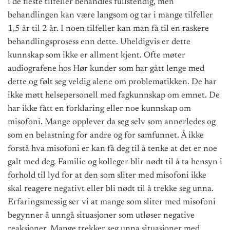
i de fleste tilfeller behandles fullstendig, men
behandlingen kan være langsom og tar i mange tilfeller
1,5 år til 2 år. I noen tilfeller kan man få til en raskere
behandlingsprosess enn dette. Uheldigvis er dette
kunnskap som ikke er allment kjent. Ofte møter
audiografene hos Hør kunder som har gått lenge med
dette og følt seg veldig alene om problematikken. De har
ikke møtt helsepersonell med fagkunnskap om emnet. De
har ikke fått en forklaring eller noe kunnskap om
misofoni. Mange opplever da seg selv som annerledes og
som en belastning for andre og for samfunnet. Å ikke
forstå hva misofoni er kan få deg til å tenke at det er noe
galt med deg. Familie og kolleger blir nødt til å ta hensyn i
forhold til lyd for at den som sliter med misofoni ikke
skal reagere negativt eller bli nødt til å trekke seg unna.
Erfaringsmessig ser vi at mange som sliter med misofoni
begynner å unngå situasjoner som utløser negative
reaksjoner. Mange trekker seg unna situasjoner med