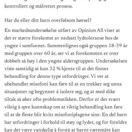
kontrollert og målrettet prosess.
Har du eller ditt barn overfølsom hørsel?
En markedsundersøkelse utført av Opinion AS viser at
det er større forekomst av nedsatt lydtoleranse hos de
yngste i samfunnet. Sammenlignes også gruppen 18-39 år
med gruppen over 60 år, ser vi at forekomsten er over
dobbelt så høy i den yngste aldersgruppen. Undersøkelsen
viste samtidig at kun 32 % kjente til at det finnes
behandling for denne type utfordringer. Vi vet at
ubehandlet misofoni kan føre til at en trekker seg unna
situasjoner og begynner å isolere seg, og at med slike
tiltak så øker ofte problematikken. Derfor er det svært
viktig å spre kunnskap om at riktig behandling kan føre
til at de fleste blir kvitt misofoniplagene sine. En del barn
har utfordringer i forhold til støy og lyder, og for foreldre
kan det være vanskelig å forstå at barns væremåte kan