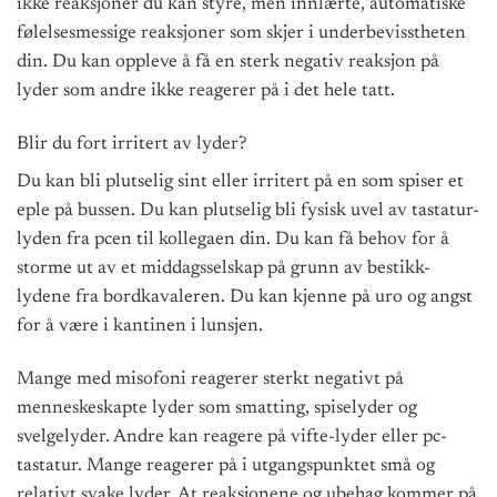
ikke reaksjoner du kan styre, men innlærte, automatiske
følelsesmessige reaksjoner som skjer i underbevisstheten
din. Du kan oppleve å få en sterk negativ reaksjon på
lyder som andre ikke reagerer på i det hele tatt.
Blir du fort irritert av lyder?
Du kan bli plutselig sint eller irritert på en som spiser et
eple på bussen. Du kan plutselig bli fysisk uvel av tastatur-
lyden fra pcen til kollegaen din. Du kan få behov for å
storme ut av et middagsselskap på grunn av bestikk-
lydene fra bordkavaleren. Du kan kjenne på uro og angst
for å være i kantinen i lunsjen.
Mange med misofoni reagerer sterkt negativt på
menneskeskapte lyder som smatting, spiselyder og
svelgelyder. Andre kan reagere på vifte-lyder eller pc-
tastatur. Mange reagerer på i utgangspunktet små og
relativt svake lyder. At reaksjonene og ubehag kommer på