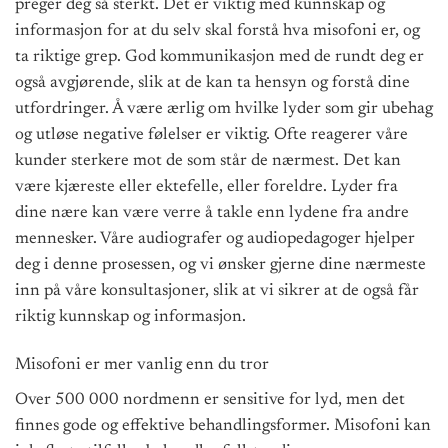
preger deg så sterkt. Det er viktig med kunnskap og
informasjon for at du selv skal forstå hva misofoni er, og
ta riktige grep. God kommunikasjon med de rundt deg er
også avgjørende, slik at de kan ta hensyn og forstå dine
utfordringer. Å være ærlig om hvilke lyder som gir ubehag
og utløse negative følelser er viktig. Ofte reagerer våre
kunder sterkere mot de som står de nærmest. Det kan
være kjæreste eller ektefelle, eller foreldre. Lyder fra
dine nære kan være verre å takle enn lydene fra andre
mennesker. Våre audiografer og audiopedagoger hjelper
deg i denne prosessen, og vi ønsker gjerne dine nærmeste
inn på våre konsultasjoner, slik at vi sikrer at de også får
riktig kunnskap og informasjon.
Misofoni er mer vanlig enn du tror
Over 500 000 nordmenn er sensitive for lyd, men det
finnes gode og effektive behandlingsformer. Misofoni kan